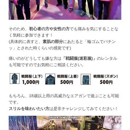
そのため、
初心者の方や女性の方
でも痛みを気にすることな
く気軽に参加できます！
(具体的に表すと、
素肌の部分
にあたると「輪ゴムでパチン
ッ」とされた時くらいの感覚です)
痛いのがどうしても嫌な方は
「戦闘服(迷彩服)」
のレンタル
も可能ですのでお気軽にご相談ください。
もちろん、18歳以上用の高威力なエアガンで遊ぶことも可能
です。
スリルを味わいたい方
は是非チャレンジしてみてください！