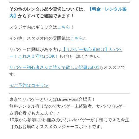
その他のレンタル品や貸切については、
【料金・レンタル案
内】
からすべてご確認できます！
スタジオ内のギミックは
こちら
！
その他、スタジオ内の雰囲気は
こちら
♪
サバゲーに興味がある方は
【サバゲー初心者向け】サバゲ
ー！これさえ守ればOK！
もぜひ一読ください。
サバゲー初心者さんに読んで欲しい記事vol.01
もオススメで
す。
≪ご予約はコチラ≫
東京でサバゲーといえばBravePoint台場店！
無料レンタル有りなのでサバゲー未経験者、サバイバルゲー
ム初心者でも大丈夫です♪
10歳から参加可能♪痛みの少ないサバゲーが手軽にできる今注
目のお台場のオススメのレジャースポットです。