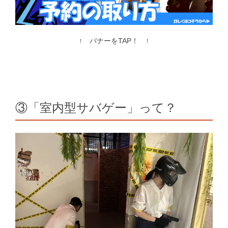
↑ バナーをTAP！ ↑
③「室内型サバゲー」って？