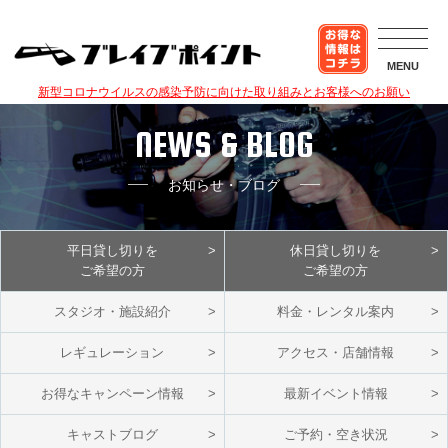
MENU
新型コロナウイルスの感染予防に向けた取り組みとお客様へのお願い
NEWS & BLOG
お知らせ・ブログ
平日貸し切りを
休日貸し切りを
ご希望の方
ご希望の方
スタジオ・施設紹介
料金・レンタル案内
レギュレーション
アクセス・店舗情報
お得なキャンペーン情報
最新イベント情報
キャストブログ
ご予約・空き状況