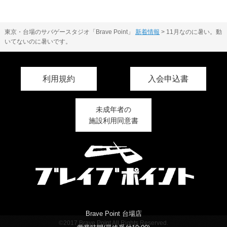
東京・台場のサバゲースタジオ「Brave Point」
新着情報
>
11月なのに暑い。動
いてないのに暑いです。
利用規約
入会申込書
未成年者の
施設利用同意書
Brave Point 台場店
©2017 Brave Point All Rights Reserved.