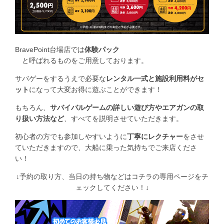
BravePoint台場店では
体験パック
と呼ばれるものをご用意しております。
サバゲーをするうえで必要な
レンタル一式と施設利用料がセ
ット
になって大変お得に遊ぶことができます！
もちろん、
サバイバルゲームの詳しい遊び方やエアガンの取
り扱い方法など
、すべてを説明させていただきます。
初心者の方でも参加しやすいように
丁寧にレクチャー
をさせ
ていただきますので、大船に乗った気持ちでご来店くださ
い！
↓予約の取り方、当日の持ち物などはコチラの専用ページをチ
ェックしてください！↓