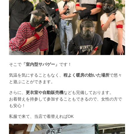
そこで
「室内型サバゲー」
です！
気温を気にすることもなく、
程よく暖房の効いた場所
で悠々
と遊ぶことができます。
さらに、
更衣室や自動販売機
なども完備しております。
お着替えを持参して参加することもできるので、女性の方で
も安心！
私服で来て、当店で着替えればOK