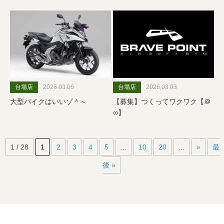
台場店
2026.03.06
台場店
2026.03.03
大型バイクはいいゾ＾～
【募集】つくってワクワク【＠
∞】
1 / 28
1
2
3
4
5
...
10
20
...
»
最
後 »