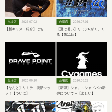
台場店
2026.07.02
台場店
2026.07.01
【新キャスト紹介】はち
【夏は暑い】リミテRがく、く
る【第11回】
台場店
2026.06.20
台場店
2026.05.23
【なんと】リミテ、復活ッッ
【新弾】シャ。～シャドバの新
ッ！【ついに】
弾について～【楽しい】