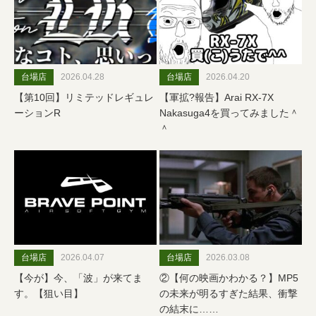
台場店
2026.04.28
台場店
2026.04.20
【第10回】リミテッドレギュレ
【軍拡?報告】Arai RX-7X
ーションR
Nakasuga4を買ってみました＾
＾
台場店
2026.04.07
台場店
2026.03.08
【今が】今、「波」が来てま
②【何の映画かわかる？】MP5
す。【狙い目】
の未来が明るすぎた結果、衝撃
の結末に……