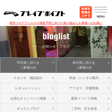
MENU
新型コロナウイルスの感染予防に向けた取り組みとお客様へのお願い
bloglist
お知らせ・ブログ
平日貸し切りを
休日貸し切りを
ご希望の方
ご希望の方
スタジオ・施設紹介
料金・レンタル案内
レギュレーション
アクセス・店舗情報
お得なキャンペーン情報
最新イベント情報
キャストブログ
ご予約・空き状況