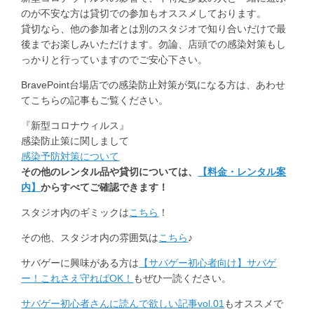
のが不安な方は貸切での参加もオススメしております。
貸切なら、他の参加者とは別のスタジオで知り合いだけで最
後までお楽しみいただけます。勿論、店頭での感染対策もし
っかりと行っていますのでご安心下さい。
BravePoint台場店での感染防止対策が気になる方は、あわせ
てこちらの記事もご覧ください。
『新型コロナウィルス』
感染防止策に関しまして
感染予防対策について
その他のレンタル品や貸切については、
【料金・レンタル案
内】
からすべてご確認できます！
スタジオ内のギミックは
こちら
！
その他、スタジオ内の雰囲気は
こちら
♪
サバゲーに興味がある方は
【サバゲー初心者向け】サバゲ
ー！これさえ守ればOK！
もぜひ一読ください。
サバゲー初心者さんに読んで欲しい記事vol.01
もオススメで