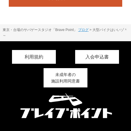
東京・台場のサバゲースタジオ「Brave Point」
ブログ
>
大型バイクはいいゾ＾
～
利用規約
入会申込書
未成年者の
施設利用同意書