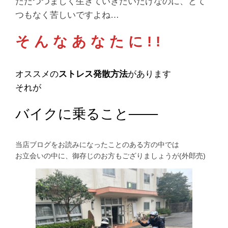
ただつつましく生きていきたいだけなのに、とて
つもなく苦しいですよね…
そ ん な あ な た に ! !
オススメの
ストレス発散方法
があります
それが
バイクに乗ること
───
当店ブログをお読みになったことのある方の中では
お立会いの中に、御存じのお方もござりましょうが(外郎売)