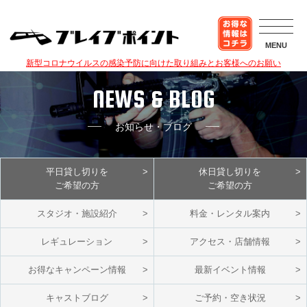
MENU
新型コロナウイルスの感染予防に向けた取り組みとお客様へのお願い
NEWS & BLOG
お知らせ・ブログ
平日貸し切りを
休日貸し切りを
ご希望の方
ご希望の方
スタジオ・施設紹介
料金・レンタル案内
レギュレーション
アクセス・店舗情報
お得なキャンペーン情報
最新イベント情報
キャストブログ
ご予約・空き状況