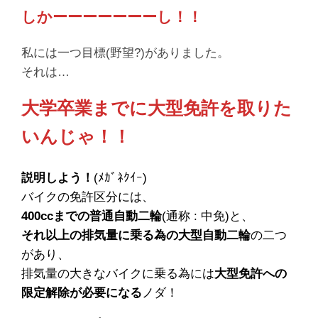
しかーーーーーーーし！！
私には一つ目標(野望?)がありました。
それは…
大学卒業までに大型免許を取りた
いんじゃ！！
説明しよう！
(ﾒｶﾞﾈｸｲｰ)
バイクの免許区分には、
400ccまでの普通自動二輪
(通称 : 中免)と、
それ以上の排気量に乗る為の大型自動二輪
の二つ
があり、
排気量の大きなバイクに乗る為には
大型免許への
限定解除が必要になる
ノダ！