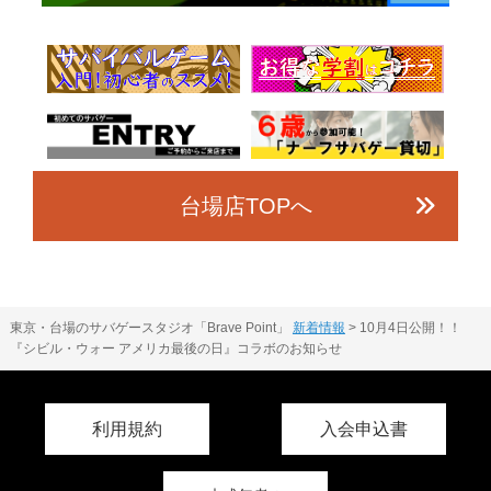
台場店TOPへ
東京・台場のサバゲースタジオ「Brave Point」
新着情報
>
10月4日公開！！
『シビル・ウォー アメリカ最後の日』コラボのお知らせ
利用規約
入会申込書