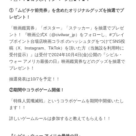
①「ムビチケ前売券」を含めたオリジナルグッズを抽選でプ
レゼント！
「映画鑑賞券」「ポスター」「ステッカー」を抽選でプレゼ
ント！ 『映画公式X（@civilwar_jp）をフォローし、#ブレイ
ブポイント台場店映画コラボ のハッシュタグをつけてSNS投
稿（X、Instagram、TikTok）を頂いた方（当施設を利用時に
受付提示）』は受付で2024年10月4日(金)公開の『シビル・
ウォー アメリカ最後の日』映画鑑賞券などのグッズを抽選で
プレゼント！
抽選発表は10/7を予定！！
②期間中コラボゲーム開催！
「特殊人質殲滅戦」というコラボゲームを期間中開催いたし
ます！！
詳しいゲームルールは参加すると教えてもらえる！！
『シビル・ウォー アメリカ最後の日』