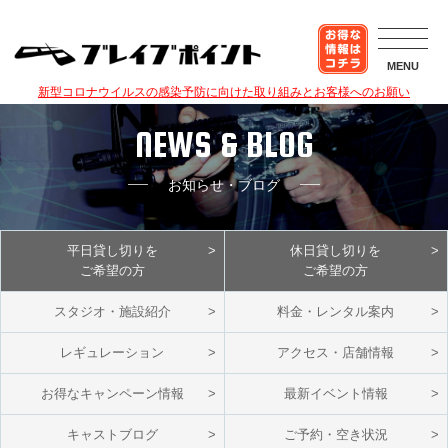
MENU
新型コロナウイルスの感染予防に向けた取り組みとお客様へのお願い
NEWS & BLOG
お知らせ・ブログ
平日貸し切りを
休日貸し切りを
ご希望の方
ご希望の方
スタジオ・施設紹介
料金・レンタル案内
レギュレーション
アクセス・店舗情報
お得なキャンペーン情報
最新イベント情報
キャストブログ
ご予約・空き状況