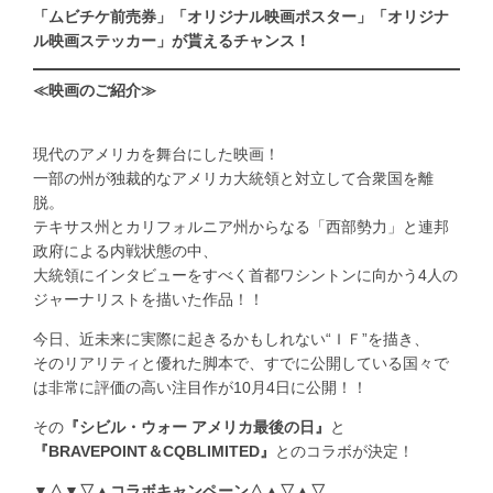
「ムビチケ前売券」「オリジナル映画ポスター」「オリジナ
ル映画ステッカー」が貰えるチャンス！
≪映画のご紹介≫
現代のアメリカを舞台にした映画！
一部の州が独裁的なアメリカ大統領と対立して合衆国を離
脱。
テキサス州とカリフォルニア州からなる「西部勢力」と連邦
政府による内戦状態の中、
大統領にインタビューをすべく首都ワシントンに向かう4人の
ジャーナリストを描いた作品！！
今日、近未来に実際に起きるかもしれない“ＩＦ”を描き、
そのリアリティと優れた脚本で、すでに公開している国々で
は非常に評価の高い注目作が10月4日に公開！！
その
『シビル・ウォー アメリカ最後の日』
と
『BRAVEPOINT＆CQBLIMITED』
とのコラボが決定！
▼△▼▽▲コラボキャンペーン△▲▽▲▽