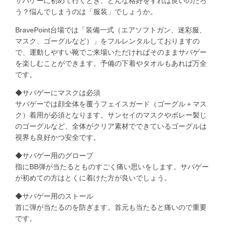
サバゲーに初めて行くとき、どんな格好をすれば良いのだろ
う？悩んでしまうのは「服装」でしょうか。
BravePoint台場では「装備一式（エアソフトガン、迷彩服、
マスク、ゴーグルなど）」をフルレンタルしておりますの
で、運動しやすい靴でご来場いただければそのままサバゲー
を楽しむことができます。予備の下着やタオルもあれば万全
です。
◆サバゲーにマスクは必須
サバゲーでは顔全体を覆うフェイスガード（ゴーグル＋マス
ク）着用が必須となります。サンセイのマスクやボレー製じ
のゴーグルなど、全体がクリア素材でできているゴーグルは
視界も良好かつ安全です。
◆サバゲー用のグローブ
指にBB弾が当たるとものすごく痛い思いをします。サバゲー
が初めての方はとくに着けた方が良いでしょう。
◆サバゲー用のストール
首に弾が当たるのを防ぎます。首元も当たると痛いので重要
です。