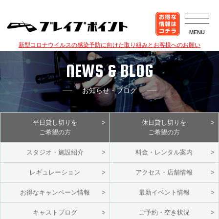
MENU
新型コロナウイルスの感染予防に向けた取り組みとお客様へのお願い
NEWS & BLOG
お知らせ・ブログ
平日貸し切りを
休日貸し切りを
ご希望の方
ご希望の方
スタジオ・施設紹介
料金・レンタル案内
レギュレーション
アクセス・店舗情報
お得なキャンペーン情報
最新イベント情報
キャストブログ
ご予約・空き状況