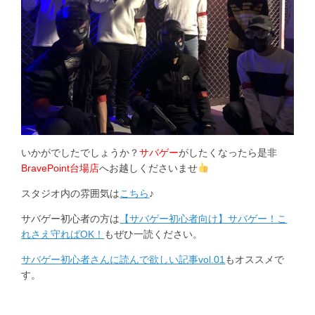
いかがでしたでしょうか？
サバゲー
がしたくなったら是非
BravePoint台場店
へお越しくださいませ
スタジオ内の雰囲気は
こちら
♪
サバゲー初心者の方は
【サバゲー初心者向け】サバゲー！こ
れさえ守ればOK！
もぜひ一読ください。
サバゲー初心者さんに読んで欲しい記事vol.01
もオススメで
す。