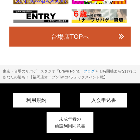
台場店TOPへ
東京・台場のサバゲースタジオ「Brave Point」
ブログ
>
１時間捕まらなければ
あなたの勝ち！【福岡店オープンTwitterフォックスハント戦】
利用規約
入会申込書
未成年者の
施設利用同意書