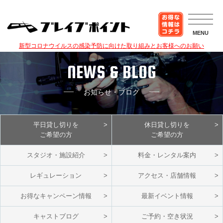
MENU
新型コロナウイルスの感染予防に向けた取り組みとお客様へのお願い
NEWS & BLOG
お知らせ・ブログ
平日貸し切りを
休日貸し切りを
ご希望の方
ご希望の方
スタジオ・施設紹介
料金・レンタル案内
レギュレーション
アクセス・店舗情報
お得なキャンペーン情報
最新イベント情報
キャストブログ
ご予約・空き状況