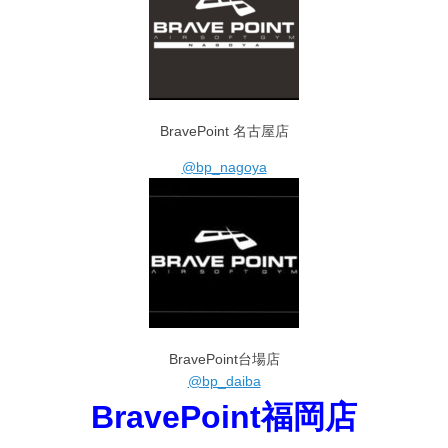
BravePoint 名古屋店
@bp_nagoya
BravePoint台場店
@bp_daiba
BravePoint福岡店