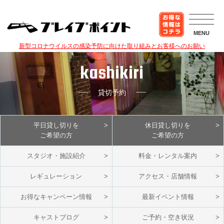
MENU
新型コロナウイルスの感染予防に向けた取り組みとお客様へのお願い
kashikiri
貸切予約
平日貸し切りを
休日貸し切りを
ご希望の方
ご希望の方
スタジオ・施設紹介
料金・レンタル案内
レギュレーション
アクセス・店舗情報
お得なキャンペーン情報
最新イベント情報
キャストブログ
ご予約・空き状況