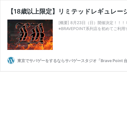
【18歳以上限定】リミテッドレギュレーシ
[概要] 8月23日（日）開催決定！！！ 
※BRAVEPOINT系列店を初めてご
東京でサバゲーをするならサバゲースタジオ「Brave Point 